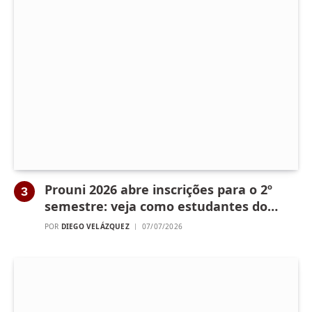
Prouni 2026 abre inscrições para o 2º
semestre: veja como estudantes do
Piauí podem disputar bolsas de estudo
POR
DIEGO VELÁZQUEZ
07/07/2026