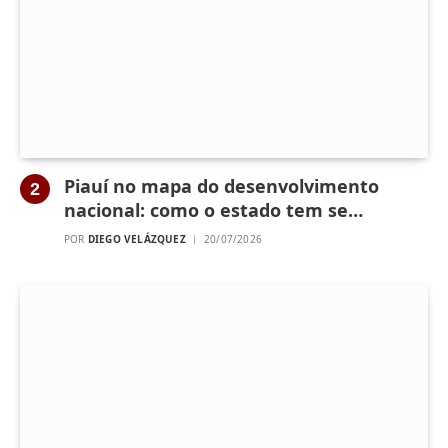
Piauí no mapa do desenvolvimento
nacional: como o estado tem se
reposicionado no cenário brasileiro
POR
DIEGO VELÁZQUEZ
20/07/2026