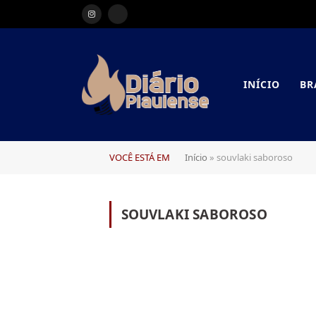
Instagram
RSS
INÍCIO
BR
VOCÊ ESTÁ EM
Início
»
souvlaki saboroso
SOUVLAKI SABOROSO