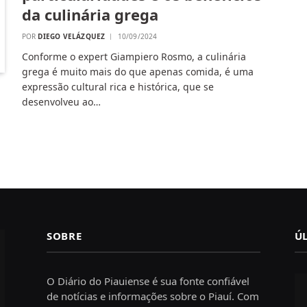
da culinária grega
POR
DIEGO VELÁZQUEZ
10/09/2024
Conforme o expert Giampiero Rosmo, a culinária
grega é muito mais do que apenas comida, é uma
expressão cultural rica e histórica, que se
desenvolveu ao…
SOBRE
Ú
O Diário do Piauiense é sua fonte confiável
de notícias e informações sobre o Piauí. Com