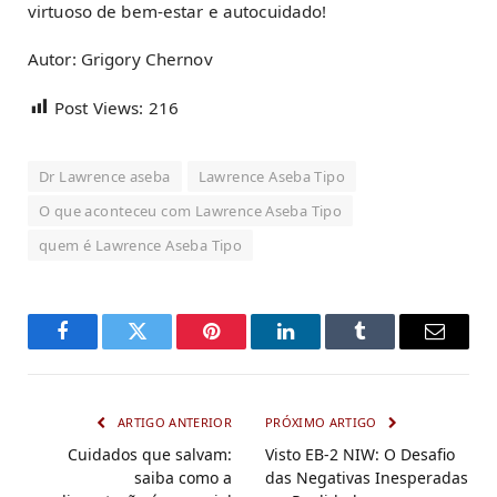
virtuoso de bem-estar e autocuidado!
Autor: Grigory Chernov
Post Views:
216
Dr Lawrence aseba
Lawrence Aseba Tipo
O que aconteceu com Lawrence Aseba Tipo
quem é Lawrence Aseba Tipo
Facebook
Twitter
Pinterest
LinkedIn
Tumblr
Email
ARTIGO ANTERIOR
PRÓXIMO ARTIGO
Cuidados que salvam:
Visto EB-2 NIW: O Desafio
saiba como a
das Negativas Inesperadas