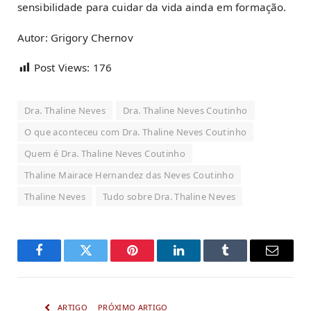
sensibilidade para cuidar da vida ainda em formação.
Autor: Grigory Chernov
Post Views:
176
Dra. Thaline Neves
Dra. Thaline Neves Coutinho
O que aconteceu com Dra. Thaline Neves Coutinho
Quem é Dra. Thaline Neves Coutinho
Thaline Mairace Hernandez das Neves Coutinho
Thaline Neves
Tudo sobre Dra. Thaline Neves
Facebook
Twitter
Pinterest
LinkedIn
Tumblr
Email
ARTIGO
PRÓXIMO ARTIGO