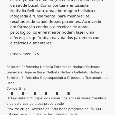
da saúde bucal. Como pontua a entusiasta
Nathalia Belletato, uma abordagem holística e
integrada é fundamental para melhorar os
resultados de saúde desses pacientes. Ao investir
em formação contínua e técnicas de apoio
psicológico, os enfermeiros podem fazer uma
diferença significativa na vida dos pacientes com
distúrbios alimentares.
Post Views:
175
Belletato
Enfermeira Nathalia
Enfermeira Nathalia Belletato
Limpeza e Higiene Bucal
Nathalia
Nathalia Belletato
Nathalia
Belletato Enfermeira
Odontopediatria
Ortodontia
Tratamento de
Canal
Compartilhar.
Facebook
Twitter
Pinterest
LinkedIn
Tumblr
Email
Artigo anterior
O papel dos corais nos ecossistemas marinhos
e os esforços para sua preservação
Próximo artigo
Governo do Piauí lança programa de R$ 300
milhões para combater a desnutrição infantil