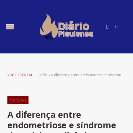
Instagra
RSS
VOCÊ ESTÁ EM
Início
»
A diferença entre endometriose e síndrome de ovários policísticos
NOTICIAS
A diferença entre
endometriose e síndrome